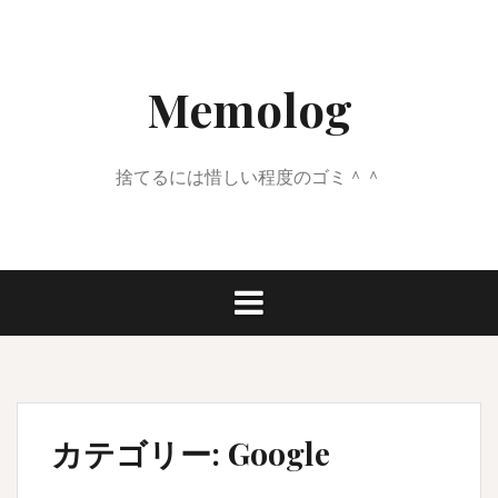
コ
ン
テ
Memolog
ン
ツ
へ
ス
捨てるには惜しい程度のゴミ＾＾
キ
ッ
プ
カテゴリー:
Google