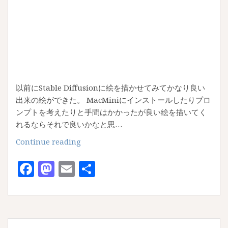
以前にStable Diffusionに絵を描かせてみてかなり良い
出来の絵ができた。 MacMiniにインストールしたりプロ
ンプトを考えたりと手間はかかったが良い絵を描いてく
れるならそれで良いかなと思…
ChatGPT
Continue reading
の
F
M
E
共
絵
師
a
as
m
有
と
c
to
ai
し
e
d
l
て
の