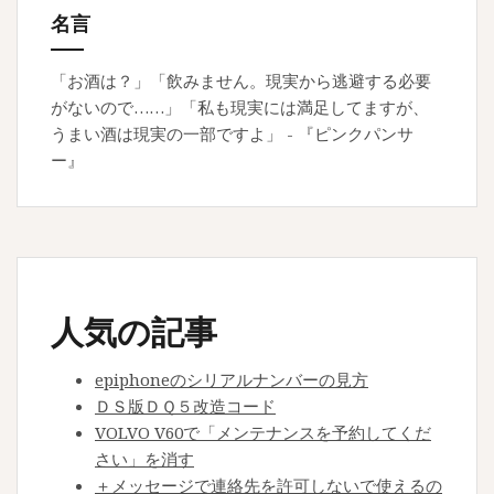
b
o
名言
能
o
n
力
o
が
「お酒は？」「飲みません。現実から逃避する必要
や
k
がないので……」「私も現実には満足してますが、
ば
うまい酒は現実の一部ですよ」 - 『ピンクパンサ
い
ー』
人気の記事