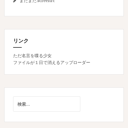
またまた.screenrc
リンク
ただ名言を喋る少女
ファイルが１日で消えるアップローダー
検
索: