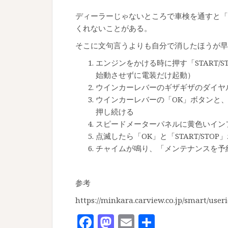
ディーラーじゃないところで車検を通すと「
くれないことがある。
そこに文句言うよりも自分で消したほうが早
エンジンをかける時に押す「START/
始動させずに電装だけ起動）
ウインカーレバーのギザギザのダイヤ
ウインカーレバーの「OK」ボタンと、「
押し続ける
スピードメーターパネルに黄色いイン
点滅したら「OK」と「START/STO
チャイムが鳴り、「メンテナンスを予
参考
https://minkara.carview.co.jp/smart/user
F
M
E
共