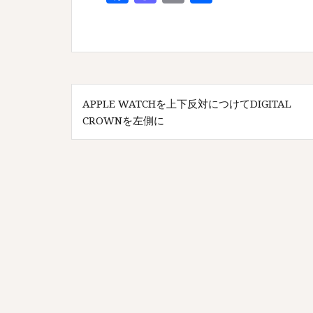
a
as
m
有
c
to
ai
e
d
l
b
o
投
o
n
APPLE WATCHを上下反対につけてDIGITAL
稿
o
CROWNを左側に
ナ
k
ビ
ゲ
ー
シ
ョ
ン