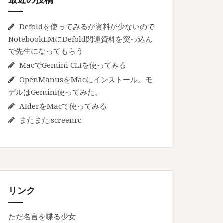
Defoldを使ってみるが資料が少ないので
NotebookLMにDefold関連資料を突っ込ん
で先生になってもらう
MacでGemini CLIを使ってみる
OpenManusをMacにインストール。モ
デルはGemini使ってみた。
AIderをMacで使ってみる
またまた.screenrc
リンク
ただ名言を喋る少女