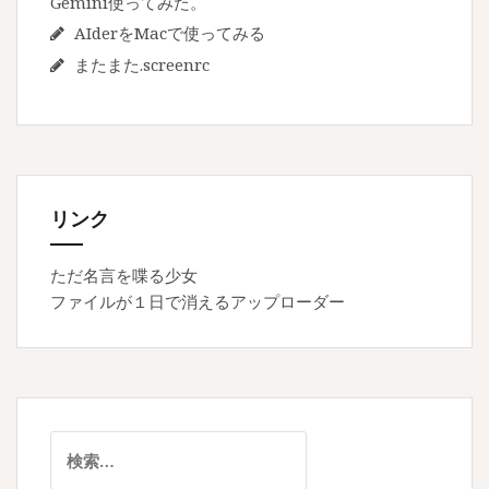
Gemini使ってみた。
AIderをMacで使ってみる
またまた.screenrc
リンク
ただ名言を喋る少女
ファイルが１日で消えるアップローダー
検
索: