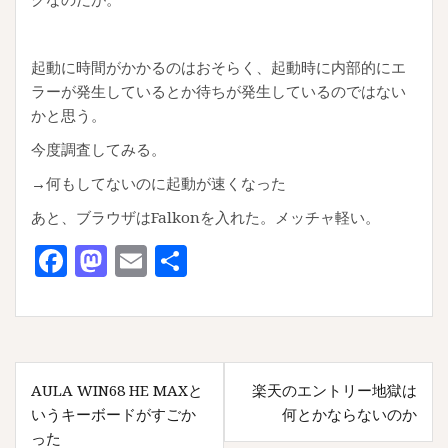
起動に時間がかかるのはおそらく、起動時に内部的にエ
ラーが発生しているとか待ちが発生しているのではない
かと思う。
今度調査してみる。
→何もしてないのに起動が速くなった
あと、ブラウザはFalkonを入れた。メッチャ軽い。
F
M
E
共
a
as
m
有
c
to
ai
e
d
l
投
b
o
AULA WIN68 HE MAXと
楽天のエントリー地獄は
稿
o
n
いうキーボードがすごか
何とかならないのか
ナ
った