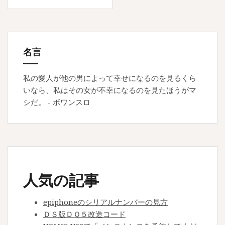
o
ビ
k
ゲ
ー
名言
シ
ョ
私の愛人が他の男によって幸せになるのを見るくら
いなら、私はその女が不幸になるのを見たほうがマ
ン
シだ。 - ボワンスロ
人気の記事