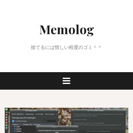
コ
ン
テ
Memolog
ン
ツ
へ
ス
捨てるには惜しい程度のゴミ＾＾
キ
ッ
プ