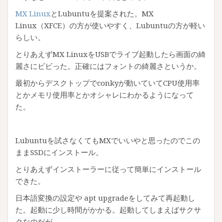
MX Linux
とLubuntuを提案された。MX
Linux（XFCE）の方が使いやすく、Lubuntuの方が軽い
らしい。
とりあえずMX LinuxをUSBでライブ起動したら画面の綺
麗さにビビった。正確にはフォントの綺麗さというか。
最初からデスクトップでconkyが動いていてCPU使用率
とかメモリ使用率とかオシャレにわかるようになって
た。
Lubuntuを試さなくてもMXでいいやと思ったのでこの
ままSSDにインストール。
とりあえずインストーラーに従って簡単にインストール
できた。
日本語変換の設定や apt upgradeをしてみて再起動し
た。起動に少し時間がかかる。起動してしまえばサクサ
クなのだが。